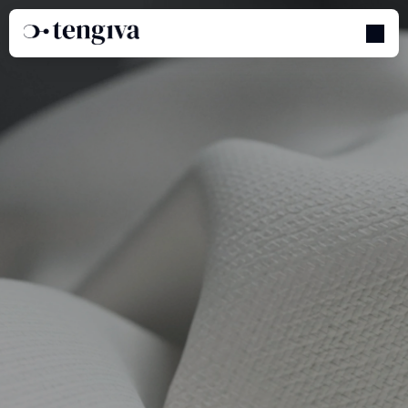
Commerce
B2B,
Conçu
Pour
Le
Textile
Je suis un fournisseur
Je suis acheteur de textiles