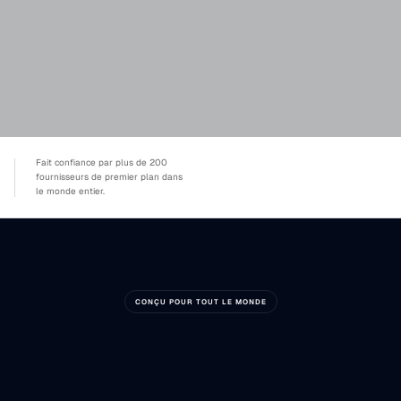
Fait confiance par plus de 200 
fournisseurs de premier plan dans 
le monde entier. 
CONÇU POUR TOUT LE MONDE