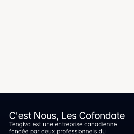
Que diriez-vous d'une newsletter ?
Nous n'envoyons pas de newsletters 
indésirables. La meilleure façon de 
rester informé est de créer un 
compte, nous vous enverrons des 
rapports trimestriels de performance, 
des lancements de fonctionnalités et 
des mises à jour lorsque de nouveaux 
fournisseurs rejoignent nos 
communautés.
C'est Nous, Les Cofondateur
Tengiva est une entreprise canadienne 
fondée par deux professionnels du 