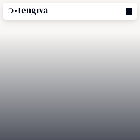
À
Propos
De
Tengiva,
Innovation