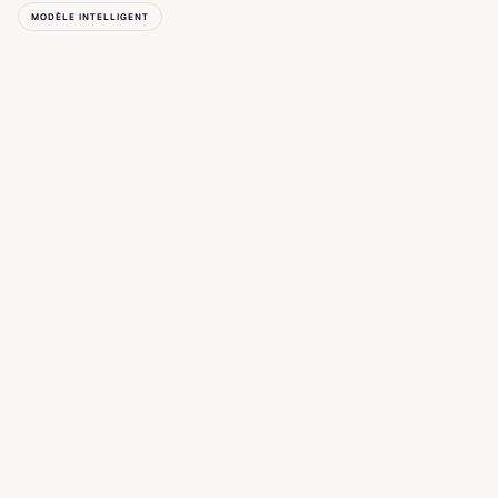
MODÈLE INTELLIGENT
Le logiciel
Système d'exploitation commercial conçu 
spécifiquement pour le commerce textile. Construit par 