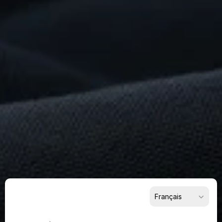
Quelque
Chose
De
Remarquable
?
Commencez
dès
maintenant
Pour les fournisseurs
Pour les acheteurs
Pour les partenaires
Select Language
Français