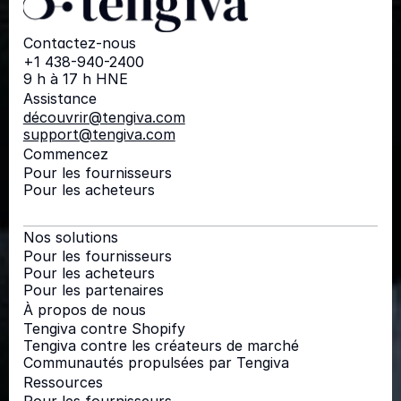
Contactez-nous
+1 438-940-2400
9 h à 17 h HNE
Assistance
découvrir@tengiva.com
support@tengiva.com
Commencez
Pour les fournisseurs
Pour les acheteurs
Nos solutions
Pour les fournisseurs
Pour les acheteurs
Pour les partenaires
À propos de nous
Tengiva contre Shopify
Tengiva contre les créateurs de marché
Communautés propulsées par Tengiva
Ressources