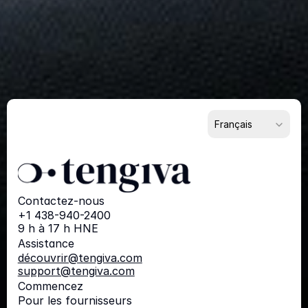
Commencez
dès
maintenant
Pour les fournisseurs
Pour les acheteurs
Pour les partenaires
Select Language
Français
Contactez-nous
+1 438-940-2400
9 h à 17 h HNE
Assistance
découvrir@tengiva.com
support@tengiva.com
Commencez
Pour les fournisseurs