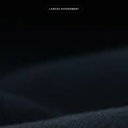
LANCEZ RAPIDEMENT
Prêt
À
Construire
Quelque
Chose
De
Remarquable
?