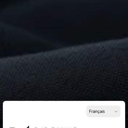
Quelque
Chose
De
Remarquable
?
Commencez
dès
maintenant
Pour les fournisseurs
Pour les acheteurs
Pour les partenaires
Select Language
Français