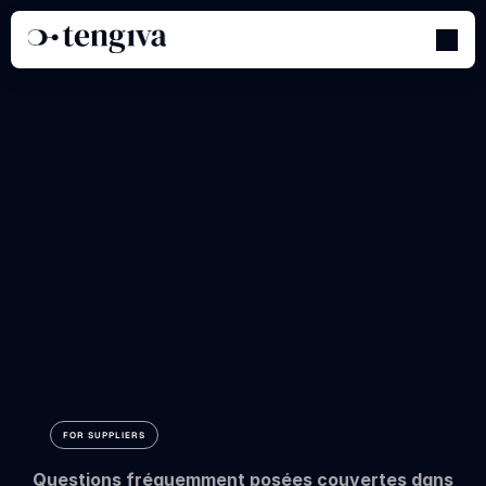
Comprendre
les
rôles
et
les
accès
au
sein
de
l'équipe
FOR SUPPLIERS
Questions fréquemment posées couvertes dans 