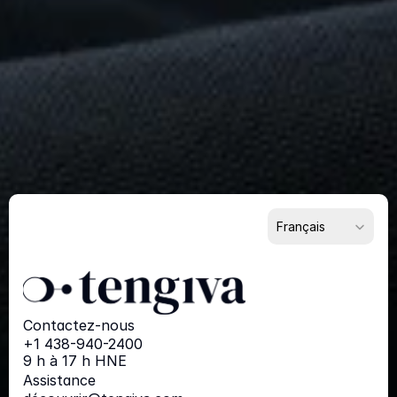
Remarquable
?
Commencez
dès
maintenant
Pour les fournisseurs
Pour les acheteurs
Pour les partenaires
Select Language
Français
Contactez-nous
+1 438-940-2400
9 h à 17 h HNE
Assistance