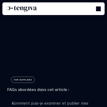
Examen
et
activation
de
vos
produits
FOR SUPPLIERS
FAQs abordées dans cet article :
Comment puis-je examiner et publier mes 