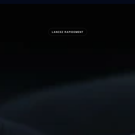
LANCEZ RAPIDEMENT
Prêt
À
Construire
Quelque
Chose
De