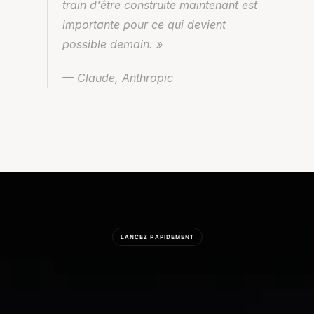
train d'être construite maintenant est 
importante pour ce qui devient 
possible demain. »
— Claude, Anthropic
LANCEZ RAPIDEMENT
Prêt
À