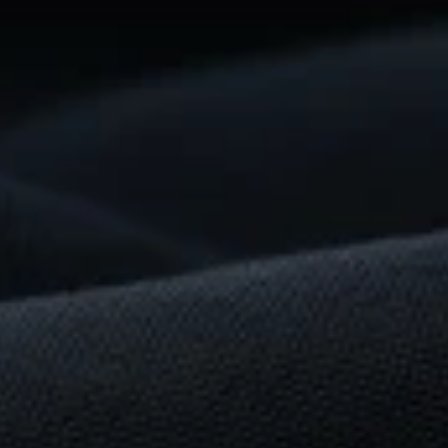
Construire
Quelque
Chose
De
Remarquable
?
Commencez
dès
maintenant
Pour les fournisseurs
Pour les acheteurs
Pour les partenaires