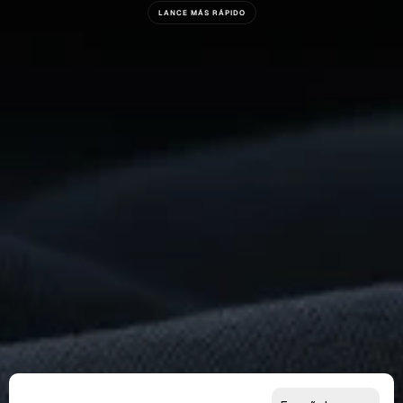
LANCE MÁS RÁPIDO
¿Está
Listo
Para
Construir
Algo
Extraordinario?
Comience
Ahora
Para Proveedores
Para Compradores
Para Socios
Select Language