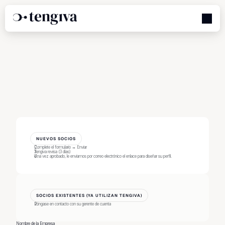
Comience
-
Socios
Del
Directorio
NUEVOS SOCIOS
Complete el formulario → Enviar
Tengiva revisa (3 días)
Una vez aprobado, le enviamos por correo electrónico el enlace para diseñar su perfil.
SOCIOS EXISTENTES (YA UTILIZAN TENGIVA)
Póngase en contacto con su gerente de cuenta
Nombre de la Empresa