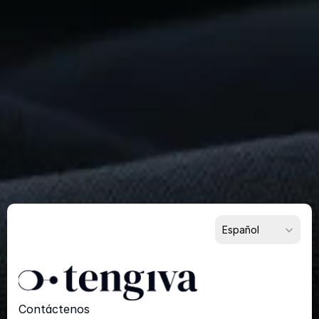
Construir
Algo
Extraordinario?
Comience
Ahora
Para Proveedores
Para Compradores
Para Socios
Select Language
Español
Contáctenos