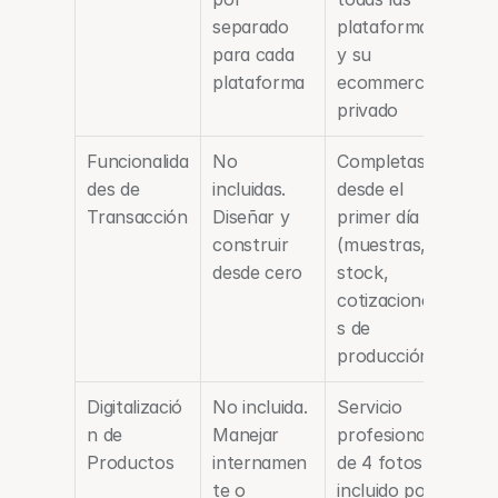
separado 
plataformas 
para cada 
y su 
plataforma
ecommerce 
privado
Funcionalida
No 
Completas 
des de 
incluidas. 
desde el 
Transacción
Diseñar y 
primer día 
construir 
(muestras, 
desde cero
stock, 
cotizacione
s de 
producción)
Digitalizació
No incluida. 
Servicio 
n de 
Manejar 
profesional 
Productos
internamen
de 4 fotos 
te o 
incluido por 