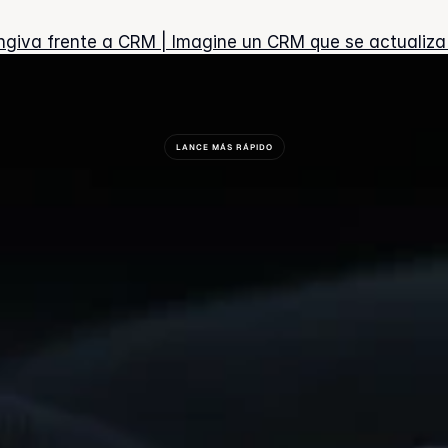
ngiva frente a CRM | Imagine un CRM que se actualiza
LANCE MÁS RÁPIDO
¿Está
Listo
Para
Construir
Algo
Extraordinario?
Comience
Ahora