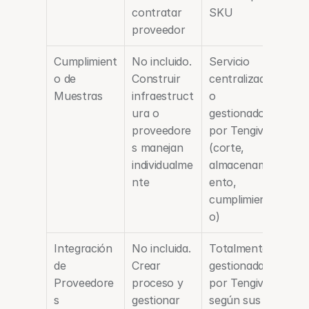
contratar 
SKU
proveedor
Cumplimient
No incluido. 
Servicio 
o de 
Construir 
centralizad
Muestras
infraestruct
o 
ura o 
gestionado 
proveedore
por Tengiva 
s manejan 
(corte, 
individualme
almacenami
nte
ento, 
cumplimient
o)
Integración 
No incluida. 
Totalmente 
de 
Crear 
gestionada 
Proveedore
proceso y 
por Tengiva 
s
gestionar 
según sus 