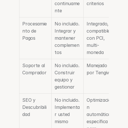
continuame
criterios
nte
Procesamie
No incluido. 
Integrado, 
nto de 
Integrar y 
compatible 
Pagos
mantener 
con PCI, 
complemen
multi-
tos
moneda
Soporte al 
No incluido. 
Manejado 
Comprador
Construir 
por Tengiva
equipo y 
gestionar
SEO y 
No incluido. 
Optimizació
Descubribili
Implementa
n 
dad
r usted 
automática 
mismo
específica 