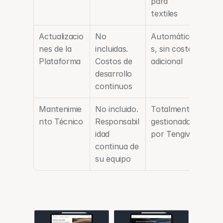
para 
textiles
Actualizacio
No 
Automática
nes de la 
incluidas. 
s, sin costo 
Plataforma
Costos de 
adicional
desarrollo 
continuos
Mantenimie
No incluido. 
Totalmente 
nto Técnico
Responsabil
gestionado 
idad 
por Tengiva
continua de 
su equipo