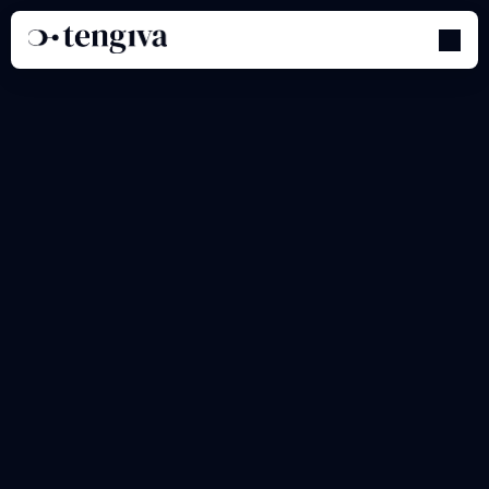
Configuración
de
las
preferencias
de
notificación
para
una