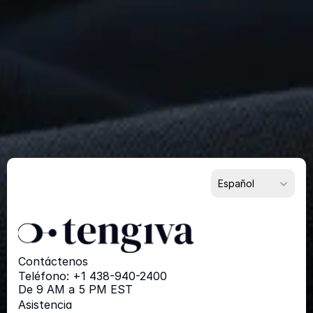
Extraordinario?
Comience
Ahora
Para Proveedores
Para Compradores
Para Socios
Select Language
Español
Contáctenos
Teléfono: +1 438-940-2400
De 9 AM a 5 PM EST
Asistencia