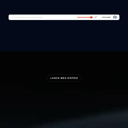
LANCE MÁS RÁPIDO
¿Está
Listo
Para
Construir
Algo