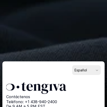
Extraordinario?
Comience
Ahora
Para Proveedores
Para Compradores
Para Socios
Select Language
Español
Contáctenos
Teléfono: +1 438-940-2400
De 9 AM a 5 PM EST