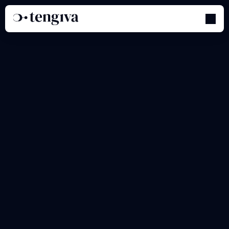
Programa
de
Afiliados
-
Sección
2:
Programa
de
Afiliados
por