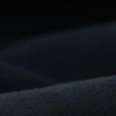
Prêt
À
Construire
Quelque
Chose
De
Remarquable
?
Commencez
dès
maintenant
Pour les fournisseurs