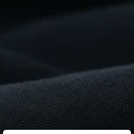
Construire
Quelque
Chose
De
Remarquable
?
Commencez
dès
maintenant
Pour les fournisseurs
Pour les acheteurs
Pour les partenaires