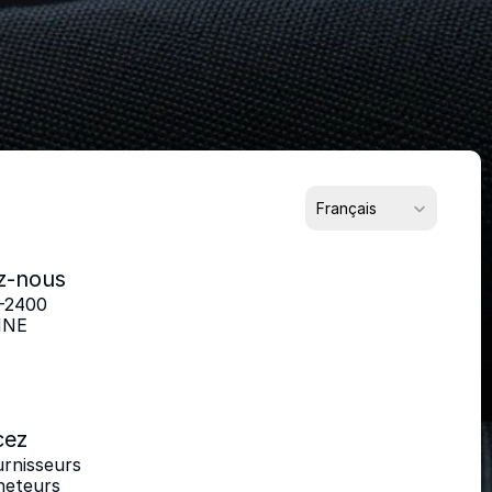
quable
?
enant
ur les partenaires
Select Language
Français
z-nous
-2400
HNE
ez
urnisseurs
heteurs