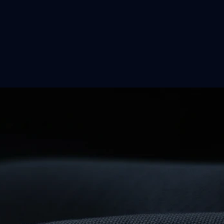
t
Bientôt…
Quelque