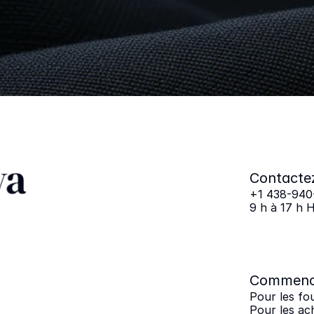
hose
De
Remar
Commencez
dès
maint
Pour les fournisseurs
Pour les acheteurs
Po
Contacte
+1 438-940
9 h à 17 h 
Commenc
Pour les fo
Pour les ac