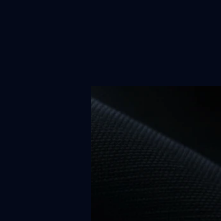
Les
No
Pr