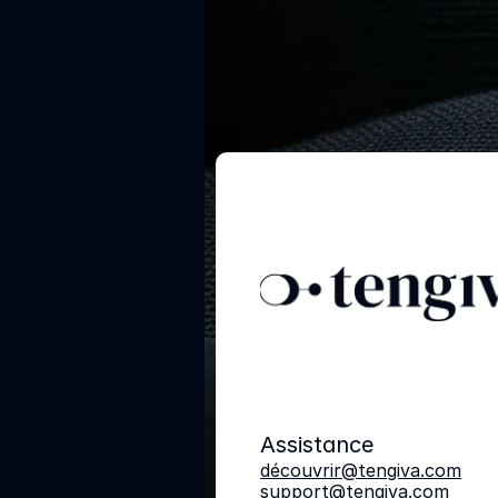
C
Assistance
découvrir@tengiva.com
support@tengiva.com