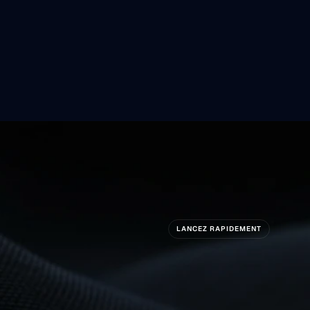
uvelles
Arriven
LANCEZ RAPIDEMENT
êt
À
Construire