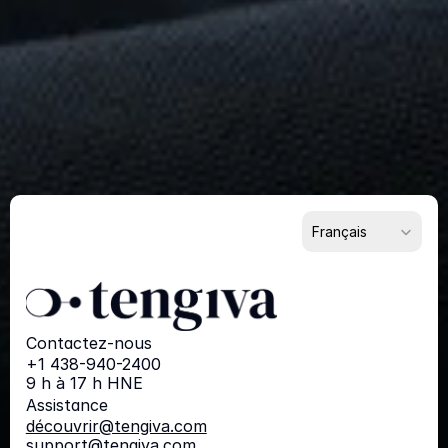
Remarquable
?
Commencez
dès
maintenant
Pour les fournisseurs
Pour les acheteurs
Pour les partenaires
Select Language
Français
Contactez-nous
+1 438-940-2400
9 h à 17 h HNE
Assistance
découvrir@tengiva.com
support@tengiva.com