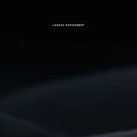
LANCEZ RAPIDEMENT
Prêt
À
Construire
Quelque
Chose
De