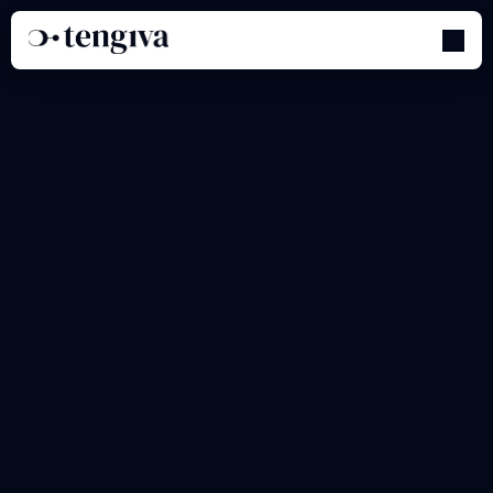
Entrer
les
informations
fiscales
de
votre
entreprise
concernant
la