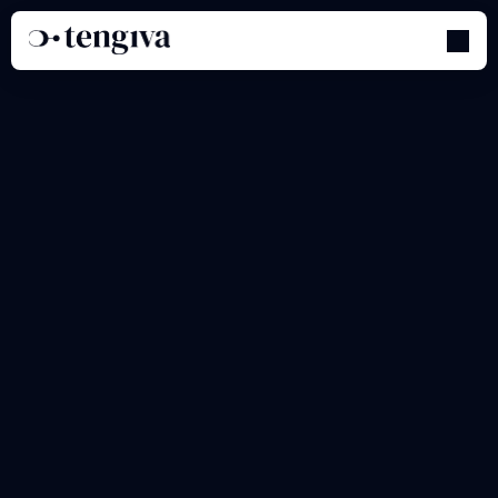
Programme
d'affiliation
-
Section
1
:
Formation
de
base