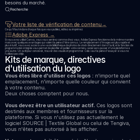
besoins du marché.
Recherche
Votre liste de vérification de contenu→
Ce qu'il faut inclure chaque fois que vous publiez, éditez ou imprimez
Adobe Express →
Si vous avez utilisé Canva, vous vous sentirez comme chez vous. Adobe Express fonctionne de la même manière 
mais avec quelques avantages qui valent la peine d'être connus. Le remplacement d'images est plus rapide et 
plus intuitif, vous avez accès à une vaste bibliothèque de photos de stock directement dans l'outil, et la fonction de 
programmation intégrée vous permet de planifier et publier votre contenu social sans passer d'une plateforme à 
une autre. Un outil pour concevoir, trouver des visuels et programmer. Cela vaut la peine d'essayer si vous ne 
l'utilisez pas déjà.
Kits de marque, directives 
d'utilisation du logo
Vous êtes libre d'utiliser ces logos
 : n'importe quel 
emplacement, n'importe quelle couleur qui convient 
à votre contenu.
Deux choses comptent pour nous.
Vous devez être un utilisateur actif.
 Ces logos sont 
destinés aux membres et fournisseurs sur la 
plateforme. Si vous n'utilisez pas actuellement le 
logiciel SOURCE | Textile Global ou celui de Tengiva, 
vous n'êtes pas autorisé à les afficher.