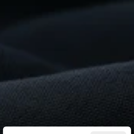
Construire
Quelque
Chose
De
Remarquable
?
Commencez
dès
maintenant
Pour les fournisseurs
Pour les acheteurs
Pour les partenaires
Select Language